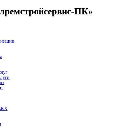
емстройсервис-ПК»
низации
я
слуг
слуги
нт
нт
 ЖКХ
)